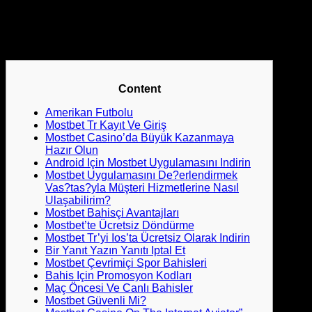
Promosyon Kodları, Özel
Teklifler Ve Promosyonlar
Content
Amerikan Futbolu
Mostbet Tr Kayıt Ve Giriş
Mostbet Casino’da Büyük Kazanmaya
Hazır Olun
Android Için Mostbet Uygulamasını Indirin
Mostbet Uygulamasını De?erlendirmek
Vas?tas?yla Müşteri Hizmetlerine Nasıl
Ulaşabilirim?
Mostbet Bahisçi Avantajları
Mostbet’te Ücretsiz Döndürme
Mostbet Tr’yi Ios’ta Ücretsiz Olarak Indirin
Bir Yanıt Yazın Yanıtı Iptal Et
Mostbet Çevrimiçi Spor Bahisleri
Bahis Için Promosyon Kodları
Maç Öncesi Ve Canlı Bahisler
Mostbet Güvenli Mi?