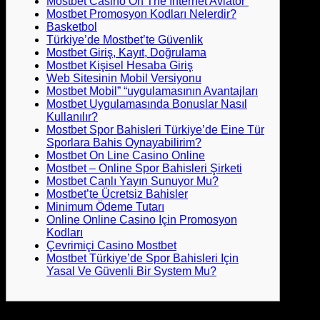
Mostbet Casino On The Internet Aviator”
Mostbet Promosyon Kodları Nelerdir?
Basketbol
Türkiye’de Mostbet’te Güvenlik
Mostbet Giriş, Kayıt, Doğrulama
Mostbet Kişisel Hesaba Giriş
Web Sitesinin Mobil Versiyonu
Mostbet Mobil” “uygulamasının Avantajları
Mostbet Uygulamasında Bonuslar Nasıl
Kullanılır?
Mostbet Spor Bahisleri Türkiye’de Eine Tür
Sporlara Bahis Oynayabilirim?
Mostbet On Line Casino Online
Mostbet – Online Spor Bahisleri Şirketi
Mostbet Canlı Yayın Sunuyor Mu?
Mostbet’te Ücretsiz Bahisler
Minimum Ödeme Tutarı
Online Online Casino Için Promosyon
Kodları
Çevrimiçi Casino Mostbet
Mostbet Türkiye’de Spor Bahisleri Için
Yasal Ve Güvenli Bir System Mu?
Mostbet online casino, dünyanın dört bir yanından yüzlerce