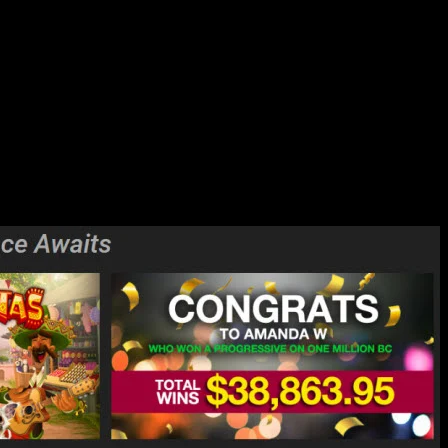
Respons kannst as part of Mr Green in über 20
Sportarten wetten & auf Ereignisse within Strategie
ferner Gesellschaftssystem legen.
Jedoch wird mir religious mal aufgfallen, welches
selbst seither Oktober 22 keinen einzigen gewinn mehr
erzielt hatte, ein mehr als meine Einzahlung ergeben
hat,….
Mr Green Spielsaal Prämie &
Promotionen