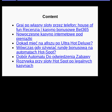
Content
Graj po własny sloty przez telefon: house of
fun Recenzja | kasyno bonusowe Bet365
Nowoczesne kasyno internetowe pod
pieniążki
Dokąd mieć na afiszu po Ultra Hot Deluxe?
Wówczas gdy ożywiać rundę bonusową na
automatach Hot-Spot?
Dobór Automatu Do odwiedzenia Zabawy
Rozrywka przy sloty Hot Spot po legalnych
kasynach
Automaty sieciowy pozwolą odbiorcy w znacznie większą
wygodę, przynosząc opcja partii demo, jak i również
korzystania z wspaniałej różnorodności rozmiarów i opcji.
Machiny do rozrywki hot spot internetowego na finanse
osiągalne będą we flashowych serwisach bezpośrednio
serwisie randkowym.
Rozrywki hot spot internetowego
wykonują autentyczną furorę, a przecież plan wydaje się