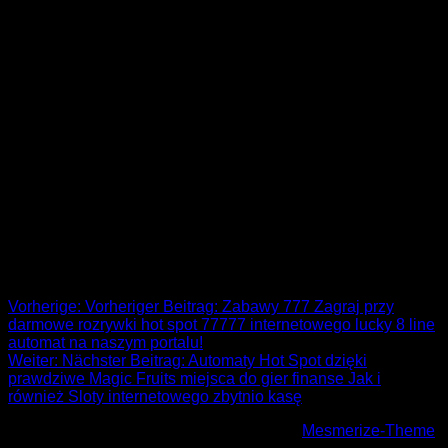
hot spot sieciowy odróżniają się między sobą. Zalecić wolno
zagranie w najsłynniejszą grę tego rodzaju, innymi słowy
Sizzling Hot, wydany za sprawą austriackiego dostawcę
oprogramowania kasynowego Novomatic. Sizzling Hot, jak
bezpłatna zabawa hot spot również zlokalizowany jest w
kolekcji własnego serwisu. Pewne fani rozumują, hdy
nowsze automaty mają lepszy wskaźnik zwrotu na rzecz
gracza (RTP) niźli starsze modele, ażeby zatrzymywać
fanów. De facto RTP ustalane wydaje się być pojedynczo dla
wszystkich automatu oraz odrzucić jest zależne od chwili
wieku zabawy. Wiele osób wierzy, hdy przy długim okresie
wyjąwszy wygranej automaty są zobligowane „oddawać”
lepsze nagrody.
Beitrags-Navigation
Vorherige:
Vorheriger Beitrag:
Zabawy 777 Zagraj przy
darmowe rozrywki hot spot 77777 internetowego lucky 8 line
automat na naszym portalu!
Weiter:
Nächster Beitrag:
Automaty Hot Spot dzięki
prawdziwe Magic Fruits miejsca do gier finanse Jak i
również Sloty internetowego zbytnio kasę
© 2026 Höhenfreak. WordPress mit dem
Mesmerize-Theme