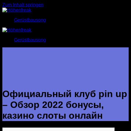
Zum Inhalt springen
Gerüstbausong
Gerüstbausong
Официальный клуб pin up
– Обзор 2022 бонусы,
казино слоты онлайн