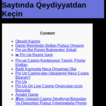
Saytında Qeydiyyatdan
Keçin
Content
Obrazli Kazino
Demo Rejimində Slotları Pulsuz Oynayın
Pin-up Bet Rəsmi Bukmeyker Şirkəti
➡️ Pin Up Rəsmi Saytı
Pin-up Casino Kontorunun Təsviri, Promo
Kodları
Bədii Kazinoda Necə Oynamaq Olar
Pin Up Casino-dan Uduşlarımı Necə Çıxara
Bilərəm?
Pin Up
Pin Up On Line Casino Oyunçuları üçün
Bonuslar
Aviator Game
🎁pin Upward Casino Qeydiyyat Bonusları
Və Depozitsiz Pulsuz Fırlanmalarla Promo