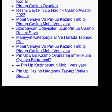
Kodlar
Pin-up Casino Oyunları
Rəsmi Sayt Pin Up Nadir – Casino Aviator
2023
Mobil Versiya Və Pin-up Kazino Tətbiqi
Pin-up Casino Mobil Versiyası
Azərbaycan Ödəyiciləri üçün Pin-up Casino
Rəsmi Saytı
Mahiyyət Kateqoriyalar Və Harada Tapmaq
Olar
Mobil Versiya Və Pin-up Kazino Tətbiqi
Pin-up Casino Mobil Versiyası
Pin Upward Kazino Oyunlarını əməli Pulla
Oynaya Bilərəmmi?
➡️ Pin Up Kazinosunun Mobil Versiyası
Pin Up Kazino Haqqında Tez-tez Verilən
Suallar
İdarəçi daima münasibət saxlayır, buna üçün hər hansı bir
çətinlik yaranarsa, heç kimin ianə edə bilməyəcəyindən
narahat olmayın. Bir PC-də əylənmək rahatlıqdır, amma
günün istənilən vaxtında sizinlə olan smartfondur. İndi demək
olar ki, bütün əməliyyatlar mobil telefondan istifadə etməklə