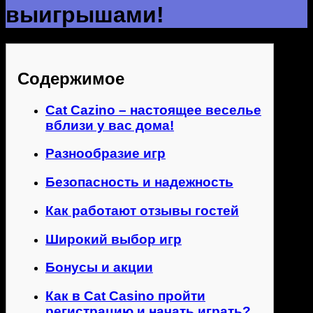
выигрышами!
Содержимое
Cat Cazino – настоящее веселье
вблизи у вас дома!
Разнообразие игр
Безопасность и надежность
Как работают отзывы гостей
Широкий выбор игр
Бонусы и акции
Как в Cat Casino пройти
регистрацию и начать играть?