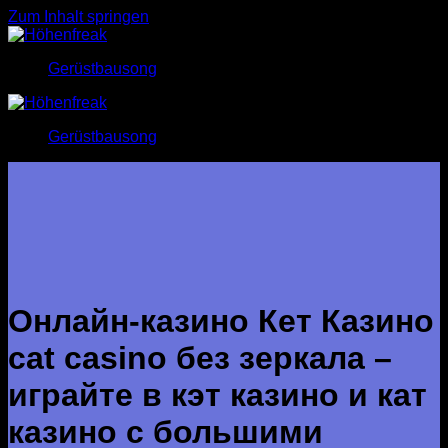
Zum Inhalt springen
Gerüstbausong
Gerüstbausong
Онлайн-казино Кет Казино
cat casino без зеркала –
играйте в кэт казино и кат
казино с большими