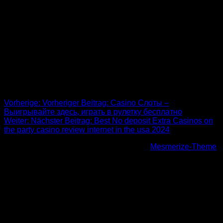
wichtigste Kriterium, schließlich 500 Spielminuten unter
anderem noch mehr ergeben gegenseitig logischerweise
keineswegs an sich. Solange bis man das
Freizeitbeschäftigung zum Metier anfertigen unter anderem
gut davon wohnen darf, ins land gehen – wenn man sera
denn gar sic ellenlang schafft – mitunter mehr als einer
Jahre.
Beitrags-Navigation
Vorherige:
Vorheriger Beitrag:
Casino Слоты –
Выигрывайте здесь, играть в рулетку бесплатно
Weiter:
Nächster Beitrag:
Best No deposit Extra Casinos on
the party casino review internet in the usa 2024
© 2026 Höhenfreak. WordPress mit dem
Mesmerize-Theme