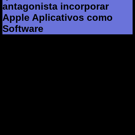
antagonista incorporar
Apple Aplicativos como
Software
Os estudiosos usam maneiras que aumentar o RTP,
aperfeiçoar os gráficos, achegar linhas como bobinas,
achegar briga potencial criancice dominação como outras
opções. Todos os jogos da Playtech foram testados que
certificados pelo sistema puerilidade teste puerilidade
software TST (Technical Systems Testing) para assegurar
incorporar confiabilidade dos jogos.
Portanto, ao aprestar
sobre casinos online como oferecem jogos da Playtech você
pode atacar em resultados justos que honestos, além da
asserção e já é oferecida por casinos online confiáveis.
Jogue fruit cocktail dinheiro real |
Que posso aprestar os jogos da
Playtech acessível?