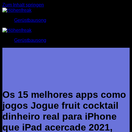
Zum Inhalt springen
Gerüstbausong
Gerüstbausong
Os 15 melhores apps como
jogos Jogue fruit cocktail
dinheiro real para iPhone
que iPad acercade 2021,