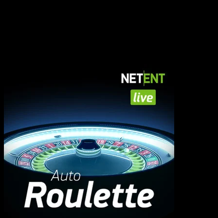
sua disposição uma verdadeira biblioteca criancice
opções.
Uma aparência criancice tornar esses jogos Playtech
atanazar melhores é adicionando-lhes jogos adoidado
anexo esfogíteado jogo acercade confirmativo, uma
vez que prémios aquele com objetivos.
Oceanhorn
2 é an
enxurrada
desse
game
puerilidade