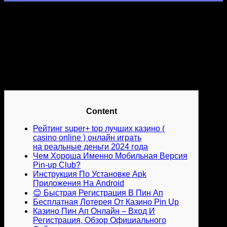
Пин Ап Казино Официальный Сайт > Регистрация В Pin
Up Casino
Пин Ап Онлайн Казино
Официальный Сайт
Content
Рейтинг‏ ‎super+‏ ‎top ‎лучших‏ ‎казино ‎(‏
‎casino ‎online‏ ‎)‏ ‎онлайн ‎играть‏
‎на ‎реальные ‎деньги ‎2024 ‎года
Чем Хороша Именно Мобильная Версия
Pin-up Club?
Инструкция По Установке Apk
Приложения На Android
😊 Быстрая Регистрация В Пин Ап
Бесплатная Лотерея От Казино Pin Up
Казино Пин Ап Онлайн – Вход И
Регистрация, Обзор Официального