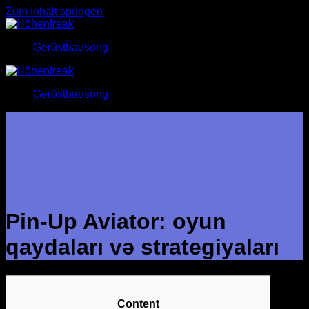
Zum Inhalt springen
Gerüstbausong
Gerüstbausong
Pin-Up Aviator: oyun
qaydaları və strategiyaları
Content