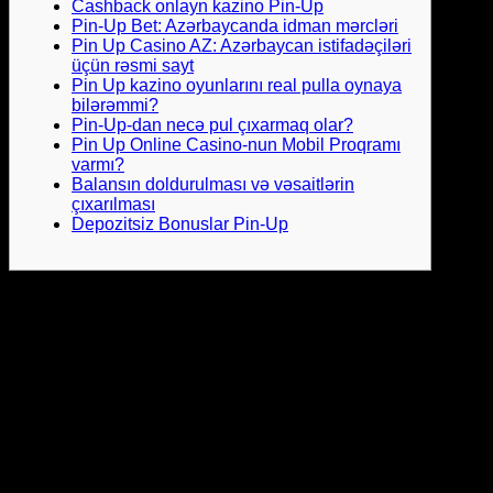
Cashback onlayn kazino Pin-Up
Pin-Up Bet: Azərbaycanda idman mərcləri
Pin Up Casino AZ: Azərbaycan istifadəçiləri
üçün rəsmi sayt
Pin Up kazino oyunlarını real pulla oynaya
bilərəmmi?
Pin-Up-dan necə pul çıxarmaq olar?
Pin Up Online Casino-nun Mobil Proqramı
varmı?
Balansın doldurulması və vəsaitlərin
çıxarılması
Depozitsiz Bonuslar Pin-Up
Ümumiyyətlə, Pin-Up onlayn qumar həvəskarları üçün layiqli
seçimdir. Pin-Up xoş atmosferə və müxtəlif oyunlara malik
kazinodur. Onların bonusları və promosyonları da oynamaq
üçün əlavə imkanlar yaradır. Ümumiyyətlə, Pin-Up onlayn
oyunçu üçün yaxşı seçimdir və mən onu etibarlı kazino
axtaran hər kəsə tövsiyə edərdim. Pin-Up, istifadəçi dostu
interfeysi və maraqlı oyun seçimi təklif edən kazinodur.
Xüsusi yaraşıq yaradan pin-up üslubunun ab-havasını
bəyəndim.