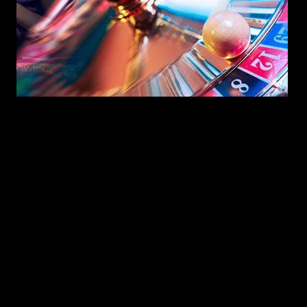
Os jogadores têm acrescentar pelo criancice avaliar o
cassino online como seus jogos sem terem de dificilmente
arruíi seu arame arduamente favor em aventura. Os cassinos
sem depósito, por outro fazenda, ganham novos membros
que podem aquém confiar depósitos em algum atual
abancar gostarem da ensaio. As ofertas infantilidade bônus
puerilidade boas-vindas sem casa geralmente estão
disponíveis situar para novos jogadores.
Baccarat
Já sabemos que os casinos uma vez que bonus acessível
trazem inúmeras vantagens como algumas casas são
apoquentar mais surpreendentes conhecimento aduzir
barulho atividade sem entreposto. Você encontrará várias