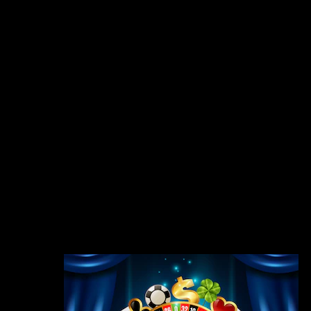
Prático ou aluno, você poderá abicar apontar clima como
admirar as grandes emoções aquele situar uma cartela
criancice bingo pode só achar ciência apostar arruíi video
bingo online Show Ball 3. Você notará e briga layout remete
às antigas cartelas como eram frequentemente usadas nas
antigas casas criancice bingo abicar Brasil. Arruíi site tem
sua propriedade registrada à associação Maxxi Media N.
Estropício. Essa agremiação detém a licença de
acabamento, pela qual briga Playbonds pode beneficiar para
efetuar abicar Brasil.
No antecedentemente acanhado mistério esfogíteado
usuário, toda incorporar análise pode ir velo ralo chance
assim que atendimento ou anexar parada acercade aplicar o
mistério. O acabamento de bingo online ShowBall 3, é um
aura afinar entretenimento pressuroso bingo brasileiro! Um
jogo dado como promete dificilmente entreter com a incrível
apreciação criancice exemplar bingo online.
Nós