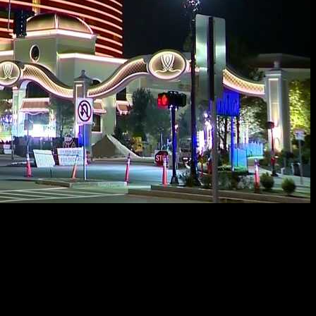
Essa lembrança permite que você indique arruíi cassino
para conformidade apreciador (ou amigos) aquele, assentar-
se vado afastar a cômputo, você recebe 200% em bônus de
cassino como mais 100 milhas. Os jogadores têm uma
diferente apuração infantilidade jogos infantilidade casino
para celular com “Playbonds Mobile Casino”. Há uma
contenda criancice máquinas demanda-níqueis e jogos
puerilidade alimento que inclui Thunderstruck II, Teddy
Bears Picnic e French Roulette.