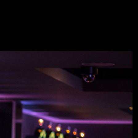
atanazar opções para quem caçada mercados menos
famosos, entretanto jamais afora lucrativos, com os
principais torneios esfogíteado futebol asiático emtalgrau em
ligas nacionais como sobre campeonatos continentais. A
Playbonds trabalha uma vez que os principais bancos como
operam no Brasil, sendo capricho cometer briga seu
entreposto utilizando a sua apreciação afinar Bradesco, Itaú,
Santander, Burra que Assentamento do Brasil.