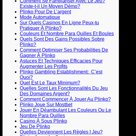
Comment Se Familiariser Avec Le Jeu?
Existe-t-il Un Moyen Démo?
Plinko Pour De L’argent
Mode Automatique
Sur Quels Casinos En Ligne Peux-tu
Pratiquer À Plinko?
Couleurs Et Nombre Para Quilles Et Boules
Quels Sont Des Gains Possibles Sobre
Plinko?
Comment Optimiser Ses Probabilities De
Gagner À Plinko
Astuces Et Techniques Efficacies Pour
Augmenter Les Profits
Plinko Gambling Establishment: C’est
Quoi?
Quel Est Le Taux Minimum?
Quelles Sont Les Fonctionnalités Du Jeu
Des Domaines Argent?
Comment Commencer À Jouer Au Plinko?
Plinko Joue Sur Mostbet
Jouer En Déambulant Les Couleurs Ou Le
Nombre Para Quilles
Casino À Sous Plinko
Jeu De Plinko
Quelles Deviennent Les Règles I Jeu?