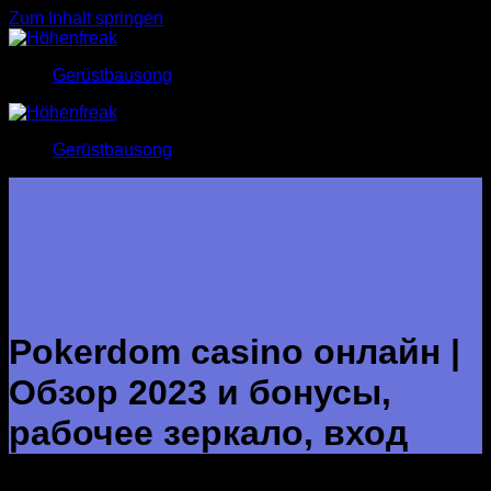
Zum Inhalt springen
Gerüstbausong
Gerüstbausong
Pokerdom casino онлайн |
Обзор 2023 и бонусы,
рабочее зеркало, вход
Интернет-казино использует новейшие мобильные