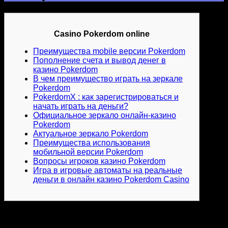
Casino Pokerdom online
Преимущества mobile версии Pokerdom
Пополнение счета и вывод денег в
казино Pokerdom
В чем преимущество играть на зеркале
Pokerdom
PokerdomX : как зарегистрироваться и
начать играть на деньги?
Официальное зеркало онлайн-казино
Pokerdom
Актуальное зеpкало Pokerdom
Преимущества использования
мобильной версии Pokerdom
Вопросы игроков казино Pokerdom
Игра в игровые автоматы на реальные
деньги в онлайн казино Pokerdom Casino
Возникают ли у вас проблемы со связью со службой
поддержки или техническими вопросами, технические