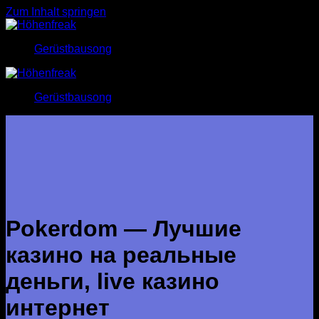
Zum Inhalt springen
Gerüstbausong
Gerüstbausong
Pokerdom — Лучшие
казино на реальные
деньги, live казино
интернет