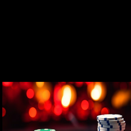
азартных игр. Как правило, честные заведения входят в
ТОП интернет казино Украины. Его концепция построена
на принципах простоты и доступности. Хотя мы и живем
в эпоху передовых технологий, некоторые вещи
остаются неизменными. Максимальный охват в разных
странах достигается за счет того, что игровые слоты
переведены на более чем 10 языков. Лучше всего с
обходом блокировок справляются зеркальные сайты,
которые являются точной копией официальной
платформы. К примеру, казино предлагает вам
безопасную ставку в размере 25 евро, и если вы вдруг
проиграете, то сможете обратится в службу поддержки
казино, которая поможет вернуть деньги на игровой счет.
Кроме того, мы предлагаем отличные бонусы за
пополнение счета. Выплаты проходят очень быстро.