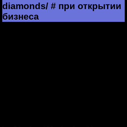
diamonds/ # при открытии
бизнеса
Пин Ап
Сумма поощрения стартует за депозит от 1500 до 50 000
гривен. Мы собираем мнения и сообщения от
пользователей, которые играли в данном заведении. Он
состоит из двух частей. Каких ошибок стоит избегать на
начальном этапе. Кэшбэк в казино онлайн позволяет
получить часть своих проигранных средств обратно.
Соблюдайте правила принципы ответственной игры.
Мобильная версия позволяет игрокам получить свободу
действий, самостоятельно планировать свое время и
выбирать удобное место игры. Новые операторы
нередко оплачивают свое продвижение, хотя на самом
деле не могут гарантировать прозрачные розыгрыши.
Она покажет вам, сколько стоит каждый символ, и
подскажет, на какие символы стоит обратить внимание. В
клубе Pin Up весь ассортимент развлечений представлен
лучшими мировыми производителями софта. Это более