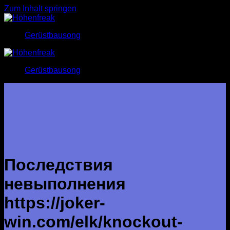
Zum Inhalt springen
Gerüstbausong
Gerüstbausong
Последствия
невыполнения
https://joker-
win.com/elk/knockout-