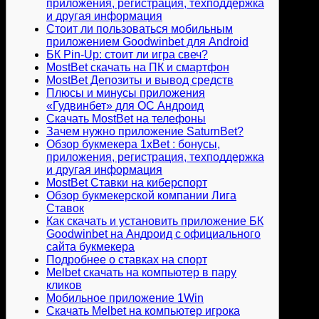
приложения, регистрация, техподдержка
и другая информация
Стоит ли пользоваться мобильным
приложением Goodwinbet для Android
БК Pin-Up: стоит ли игра свеч?
MostBet скачать на ПК и смартфон
MostBet Депозиты и вывод средств
Плюсы и минусы приложения
«Гудвинбет» для ОС Андроид
Скачать MostBet на телефоны
Зачем нужно приложение SaturnBet?
Обзор букмекера 1xBet : бонусы,
приложения, регистрация, техподдержка
и другая информация
MostBet Ставки на киберспорт
Обзор букмекерской компании Лига
Ставок
Как скачать и установить приложение БК
Goodwinbet на Андроид с официального
сайта букмекера
Подробнее о ставках на спорт
Melbet скачать на компьютер в пару
кликов
Мобильное приложение 1Win
Скачать Melbet на компьютер игрока