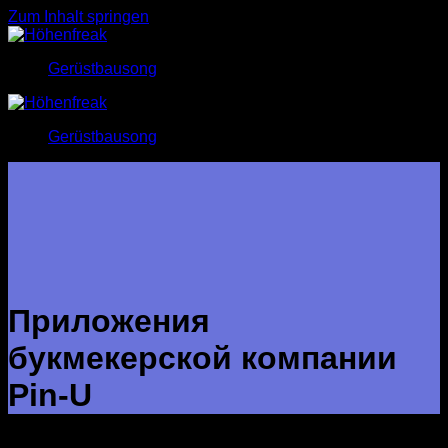
Zum Inhalt springen
Gerüstbausong
Gerüstbausong
Приложения
букмекерской компании
Pin-U
Приложения букмекерской компании Pin-Up