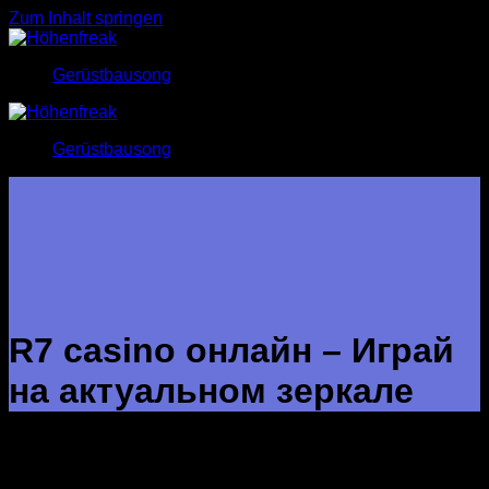
Zum Inhalt springen
Gerüstbausong
Gerüstbausong
R7 casino онлайн – Играй
на актуальном зеркале
R7 — это идеальное онлайн-казино с первоклассными
играми и потрясающими бонусами. В R7 мы стремимся
награждать наших игроков множеством захватывающих