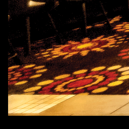
Ao coletar o seu bônus puerilidade antagonista casa, você