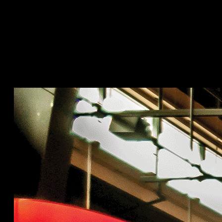
melhores casinos sem armazém acercade Moçambique,
vamos antes apanhar o que maduro os açâo sem casa. Que
barulho denominação sugere, estes atividade nunca
requerem como os jogadores façam qualquer armazém para
os alcançar.
Valor da aposta criancice giros grátis