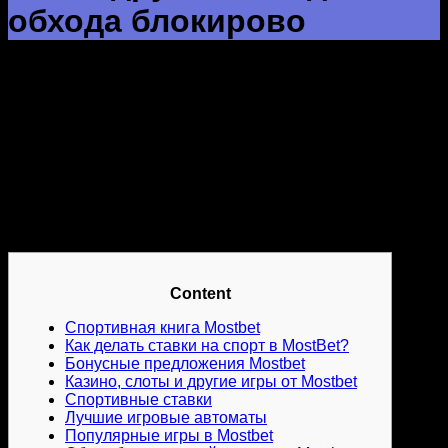
обхода блокирово
Роскомнадзору разрешили блокировать сайты с
информацией о VPN и других методах обхода блокировок
Mostbet UZ Узбекистан
букмекер, казино,
приложение
Content
Спортивная книга Mostbet
Как делать ставки на спорт в MostBet?
Бонусные предложения Mostbet
Казино, слоты и другие игры от Mostbet
Спортивные ставки
Лучшие игровые автоматы
Популярные игры в Mostbet