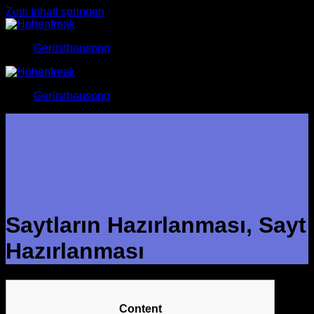
Zum Inhalt springen
Gerüstbausong
Gerüstbausong
Saytların Hazırlanması, Sayt
Hazırlanması
Content