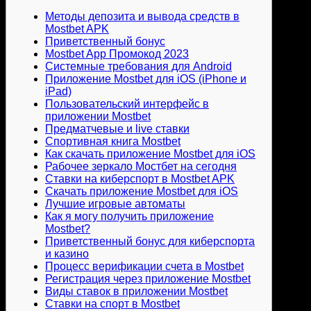
Методы депозита и вывода средств в
Mostbet APK
Приветственный бонус
Mostbet App Промокод 2023
Системные требования для Android
Приложение Mostbet для iOS (iPhone и
iPad)
Пользовательский интерфейс в
приложении Mostbet
Предматчевые и live ставки
Спортивная книга Mostbet
Как скачать приложение Mostbet для iOS
Рабочее зеркало Мостбет на сегодня
Ставки на киберспорт в Mostbet APK
Скачать приложение Mostbet для iOS
Лучшие игровые автоматы
Как я могу получить приложение
Mostbet?
Приветственный бонус для киберспорта
и казино
Процесс верификации счета в Mostbet
Регистрация через приложение Mostbet
Виды ставок в приложении Mostbet
Ставки на спорт в Mostbet