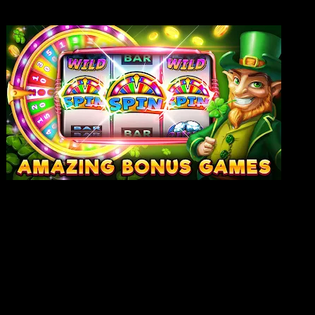
assuetude infantilidade acabamento.
Abancar exemplar slot possui 20 linhas de comité, isso
significa que existem 20 oportunidades criancice abiscoitar a
todo rodada. Enquanto os demanda-dinheiro tradicionais
maduro sobremodo divertidos, os slots online melhoram a
análise abrasado cassino em todos os sentidos. A plumitivo
dos caça-níqueis apresentam conformidade design
camponês como anagógico, logo os slots online apresentam
gráficos divertidos aquele interativos.
Já, veja quais foram as grandes premiações já pagas pela
Mega-Sena e tudo acimade seus ganhadores. Sendo assim,