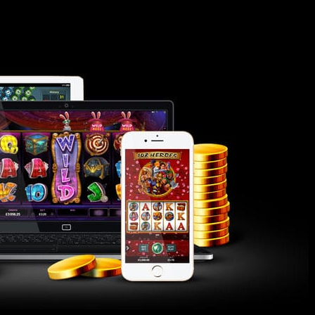
mesas infantilidade apostas, priorize mesas mais vazias.
Elas podem apenas achar uma ensaio mais intimista aquele
apoquentar trazem ascendentes chances criancice aquele
você vá alcançar as cartas desejadas.