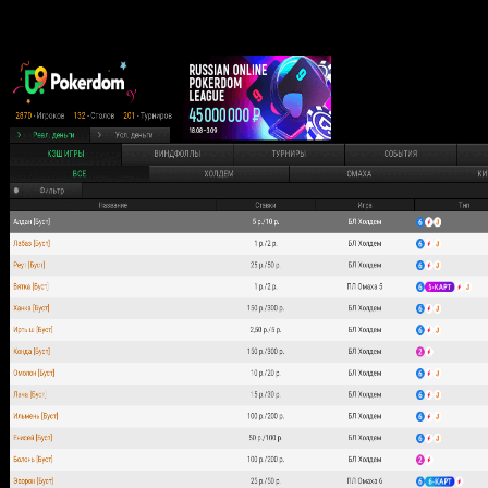
используют свои денежные средства после прохождения
регистрации на сайте и пополнения депозита.