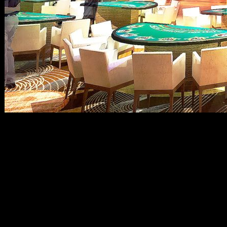
Typowy automat video internetowego owo zabawa spośród
piękną oprawą graficzną. Żywe znaki, różnobarwne
animacje pojawiają się przy akompaniamencie nowoczesnej
muzy. Czasami jeden spośród zasadniczych dostawców
aplikacji do kasyn na temat kategorii Novomatic wydał grę
„Sizzling Hot”. Wytwarzanie prędko zachwyciła fanów
własną barwnością, trochę hipnotyzującą stylistyką i
wpadającymi w uchu elementami dźwiękowymi.
Jest to nazywa, iż nawet jeśli znak scatter odrzucić pojawi
czujności pod miarki wygrywającej, gracz mimo wszystko
być może uzyskać nagrodę. Wzory uciechy Sizzling Hot
sieciowy są zwyczajne jak i również transparentne.