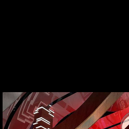
można wyszukać sloty także przy wersji bezpłatnej.
Wprawdzie nie można w całej tych propozycji zero
zyskać, lecz ma się gwarancję, że nie utraci uwagi ani
jednego grosza.
W naszym portalu zagrasz pod najważniejszych
automatach barowych.
Darmowe zakręcenia określane równiez free spinami
będą bezcennym bonusem gwarantującym
rozgrywanie obrotów wyjąwszy pobierania .zabiegów
wraz z konta gracza.
Owo doskonały slot, który może znaleźć się w
wszelkim kasynie.
Procesem nr 1, gwoli jakiego osoby muszą grać przy
bezpłatne sloty to, że pozwalają one na otrzymanie
bezpłatnego praktykę bez najmniejszego
niebezpieczeństwa specjalnie dla ciebie.