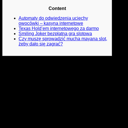
Content
Automaty do odwiedzenia uciechy
owocówki – kasyna internetowe
Texas Hold’em internetowego za darmo
Smiling Joker bezpłatna gra slotowa
Czy muszę sprowadzić mucha mayana slot,
żeby dało się zagrać?
Każde ciało kart opierają się na temat wytyczne dogłębnego
Texas Hold’em. Co najmniej sama zabawa, a w
szczególności rozliczenie warsztatów cokolwiek się różni.
Flaming Hot automat jest to jedna z najpopularniejszych gier
przy album dewelopera EGT. Odnajdziemy tutaj kilkanaście
procedur szczególnych, jak na przykład, chociażby metoda
Gambling albo czteropoziomowy jackpot gwarantujący
istotnie większe ewentualności zarobki.
Zyskaj z wydaniu
Flaming Hot z brakiem rejestracji jak i również przetestuj tę
pracę już obecnie ostatecznie za darmo. Uciechy darmowe
hazardowe cytrusy cieszą się popularnością od momentu
gierek przy kasynach naziemnych.