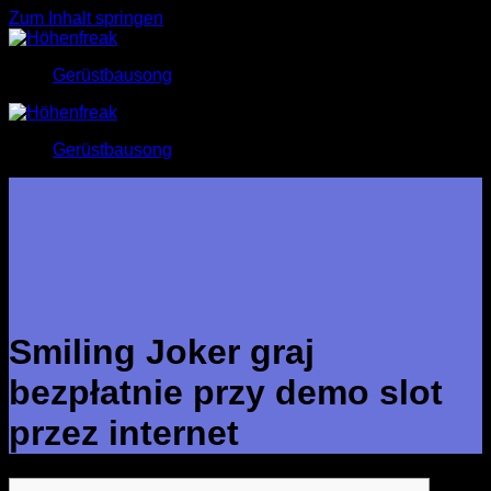
Zum Inhalt springen
Gerüstbausong
Gerüstbausong
Smiling Joker graj
bezpłatnie przy demo slot
przez internet