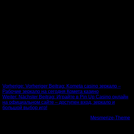
Nichts nach und holt das wahre Spielerlebnis, wie du es
auch in richtigen Casinos erleben würdest, direkt zu dir auf
dein Mobilgerät. Denn das zeigt, dass viele renommierte
Softwareentwickler mit dem Anbieter zusammenarbeiten.
Nicht alle Casinos auf dem Markt erweisen sich als seriös.
Während dem Spielen kann man leicht die Zeit vergessen.
Darüber hinaus können Sie sich Ihre Gewinne umgekehrt
direkt auf Ihr Crypto Wallet auszahlen lassen. In einem
Casino Test schaue ich zuerst auf die Auswahl der Online
Casino Zahlungsmethoden. Bei der Lizenz zum Beispiel ist
es zum Beispiel wichtig, dass diese einer anerkannten
staatlichen Regulierung untersteht.
Beitrags-Navigation
Vorherige:
Vorheriger Beitrag:
Kometa casino зеркало –
Рабочие зеркало на сегодня Комета казино
Weiter:
Nächster Beitrag:
Играйте в Pin Up Casino онлайн
на официальном сайте – доступен вход, зеркало и
большой выбор игр!
© 2026 Höhenfreak. WordPress mit dem
Mesmerize-Theme