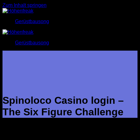
Zum Inhalt springen
Gerüstbausong
Gerüstbausong
Spinoloco Casino login –
The Six Figure Challenge
Ειδήσεις Καζίνο