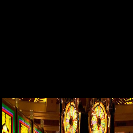
Μάλλον δεν έχεις καταλάβει τι είναι το καζίνο. Zωντανά
Παιχνίδια Δωρεάν. Βάσει τους τύπους αδείας Τύπου 1: HGC
024 LH και Τύπου 2: HGC 025–LH με έκδοση την 22α
Ιουνίου 2021 και ισχύ έως και την 22α Ιουνίου 2028. Παρόλα
αυτά, έχουμε συγκεντρώσει παρακάτω μερικές από τις πιο
συχνές ερωτήσεις των παικτών και δίνουμε αναλυτικές
απαντήσεις. 21+ ΚΙΝΔΥΝΟΣ ΕΘΙΣΜΟΥ and ΑΠΩΛΕΙΑΣ
ΠΕΡΙΟΥΣΙΑΣ ΓΡΑΜΜΗ ΒΟΗΘΕΙΑΣ ΚΕΘΕΑ:210 9237777
ΠΑΙΞΕ ΥΠΕΥΘΥΝΑ. Πρόκειται για ένα σύγχρονο καζίνο λάιβ
και στο επίκεντρο σχεδιασμού είναι να προσφέρει μια
εξαιρετική εμπειρία. Μπορεί όλα τα καζίνο να προσφέρουν
κάποια μπόνους στο κοινό τους, αυτό, ωστόσο, δεν σημαίνει,
ότι όλες οι προωθήσεις αξίζουν. Πριν παίξετε παιχνίδια σε
ένα διαδικτυακό καζίνο, είναι σημαντικό να κατανοήσετε τους
κανόνες. Εκείνοι που δεν έχουν άδεια μπορεί απλώς να σας
το απαγορεύσουν χωρίς να σας δώσουν καμία εξήγηση, σε
αντίθεση με εκείνους που διαθέτουν την κατάλληλη άδεια.