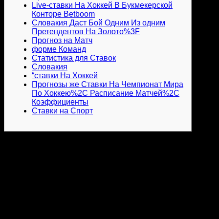
Live-ставки На Хоккей В Букмекерской
Конторе Betboom
Словакия Даст Бой Одним Из одним
Претендентов На Золото%3F
Прогноз на Матч
форме Команд
Статистика для Ставок
Словакия
“ставки На Хоккей
Прогнозы же Ставки На Чемпионат Мира
По Хоккею%2C Расписание Матчей%2C
Коэффициенты
Ставки на Спорт
Ведь зачастую в этом виде спорта происходят
грандиозные переломные%2C которые могут
бесповоротно поменять все неотложные и рекордно
повысил коэффициенты. Например%2C переход
легендарных команд также же известных игроков в спорт.
Такое большое число камбэков можно заметить именно
на турнирах НХЛ. В это первых мотивация
зашкаливает%2C а это повышает шансы на выигрыш.