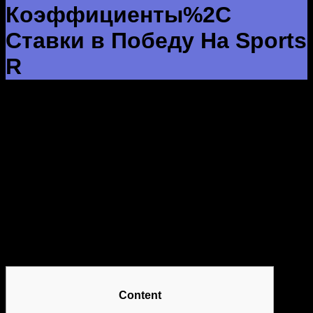
Коэффициенты%2C
Ставки в Победу На Sports
R
“ставки На Хоккей%3A Букмекеры%2C Прогнозы%2C
Расписание Матчей%2C Коэффициенты%2C Ставки в
Победу На Sports Ru
Live Ставки в Хоккей
Онлайн а
Лицензированной Бк
Betboom
Content