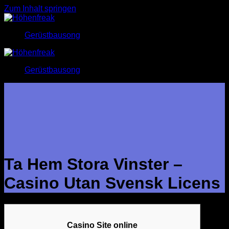
Zum Inhalt springen
Gerüstbausong
Gerüstbausong
Ta Hem Stora Vinster –
Casino Utan Svensk Licens
Casino Site online