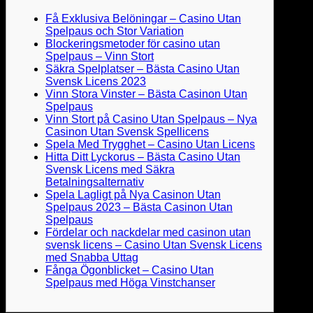
Få Exklusiva Belöningar – Casino Utan
Spelpaus och Stor Variation
Blockeringsmetoder för casino utan
Spelpaus – Vinn Stort
Säkra Spelplatser – Bästa Casino Utan
Svensk Licens 2023
Vinn Stora Vinster – Bästa Casinon Utan
Spelpaus
Vinn Stort på Casino Utan Spelpaus – Nya
Casinon Utan Svensk Spellicens
Spela Med Trygghet – Casino Utan Licens
Hitta Ditt Lyckorus – Bästa Casino Utan
Svensk Licens med Säkra
Betalningsalternativ
Spela Lagligt på Nya Casinon Utan
Spelpaus 2023 – Bästa Casinon Utan
Spelpaus
Fördelar och nackdelar med casinon utan
svensk licens – Casino Utan Svensk Licens
med Snabba Uttag
Fånga Ögonblicket – Casino Utan
Spelpaus med Höga Vinstchanser