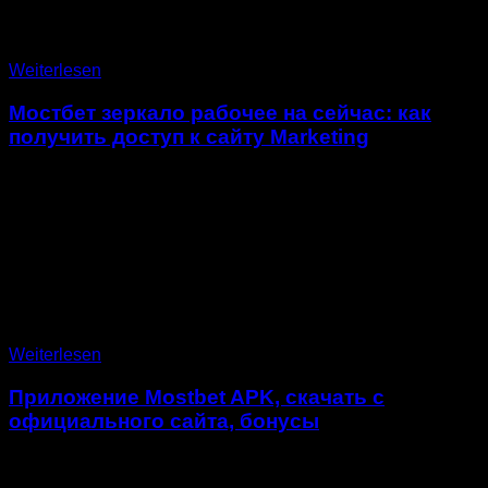
Популярные вопросы про приложение Немного
информации о МостБет Легально ли работает в
Узбекистане?…
Weiterlesen
Мостбет зеркало рабочее на сейчас: как
получить доступ к сайту Marketing
Content Особенности Mostbet Casino Как использовать
зеркало букмекерской конторы Мостбет Почему не
работает зеркало Мостбет? Ссылки на актуальное
зеркало Мостбет Преимущества игры через приложение
Игровые автоматы в казино Мостбет Мост Бет скачать
Скачать приложение Мостбет на пк Мостбет зеркало
рабочее на сейчас: как получить доступ к сайту
Мобильные приложения Где и как можно скачать
приложение…
Weiterlesen
Приложение Mostbet APK, скачать с
официального сайта, бонусы
Content Сайты Mostbet для игры в Узбекистане Mostbet
регистрация: обзор способов и специального