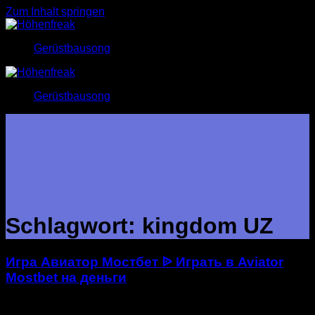
Zum Inhalt springen
Gerüstbausong
Gerüstbausong
Schlagwort:
kingdom UZ
Игра Авиатор Мостбет ᐉ Играть в Aviator
Mostbet на деньги
Content Преимущества игры в Авиатор в Мост Бет