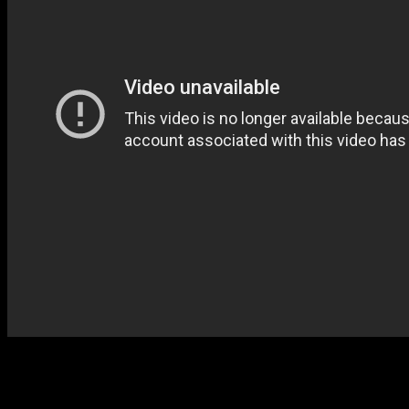
Παιχνίδια καζίνο live για iPhone
Σύμφωνα με τους κανόνες της NetBet για τυχερά παιχνίδια,