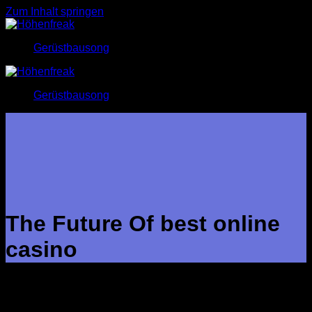
Zum Inhalt springen
Gerüstbausong
Gerüstbausong
The Future Of best online
casino
Νέο καζίνο live online στην