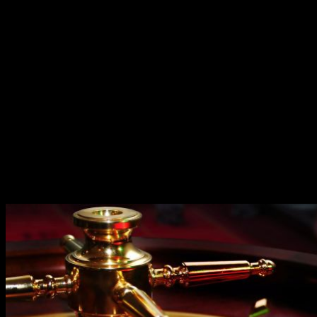
της εξυπηρέτησης είναι κρίσιμα στοιχεία για την εμπειρία του
χρήστη. Διαβάστε τις Επισκοπήσεις και βρείτε πληροφορίες
για το καζίνο που σας ταιριάζει. Πραγματικά εντυπωσιακό.
Κριτήριο 3: Λογισμικά Πάροχοι Τυχερών Παιχνιδιών. Από την
πρώτη μέρα λειτουργίας τόσο για μένα όσο και για όλη τη
Foxbet ική ομάδα η σωστή και αξιόπιστη στοιχηματική σας
ενημέρωση είναι απόλυτη προτεραιτητα. Η επιτυχημένη
μακροχρόνια πορεία της αποτελεί προοικονομία για την
αναμενόμενη επίδοση της και στην ελληνική αγορά.
Διαχειρίστρια της πλατφόρμας του στην ελληνική επικράτεια
είναι η Betmed Limited, με έδρα στη Μάλτα. ΔΩΣΕ
ΒΑΣΗ:Κάνεις ΕΓΓΡΑΦΗ με τον κωδικό FISH100. Εμείς εδώ
σας παρουσιάζουμε τα καλύτερα Καζίνο Live που υπάρχουν
στο ίντερνετ για το 2024. Ξεχωρίζουν τα τραπέζια σε ρουλέτα,
blackjack και baccarat.