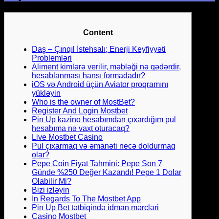
Content
Daş – Çınqıl İstehsalı; Enerji Keyfiyyəti
Problemləri
Aliment kimlərə verilir, məbləği nə qədərdir,
hesablanması hansı formadadır?
iOS və Android üçün Aviator proqramını
yükləyin
Who is the owner of MostBet?
Register And Login Mostbet
Pin Up kazino hesabımdan çıxardığım pul
hesabıma nə vaxt oturacaq?
Live Mostbet Casino
Pul çıxarmaq və əmanəti necə doldurmaq
olar?
Pepe Coin Fiyat Tahmini: Pepe Son 7
Günde %250 Değer Kazandı! Pepe 1 Dolar
Olabilir Mi?
Bizi izləyin
In Regards To The Mostbet App
Pin Up Bet tətbiqində idman mərcləri
Casino Mostbet