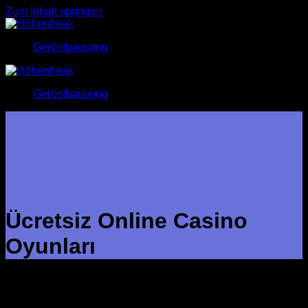
Zum Inhalt springen
Gerüstbausong
Gerüstbausong
Ücretsiz Online Casino
Oyunları
Ücretsiz Online Casino Oyunları”