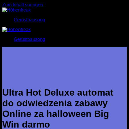
Zum Inhalt springen
Gerüstbausong
Gerüstbausong
Ultra Hot Deluxe automat
do odwiedzenia zabawy
Online za halloween Big
Win darmo