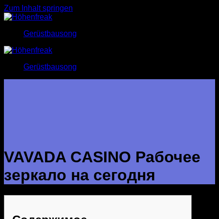
Zum Inhalt springen
Gerüstbausong
Gerüstbausong
VAVADA CASINO Рабочее
зеркало на сегодня