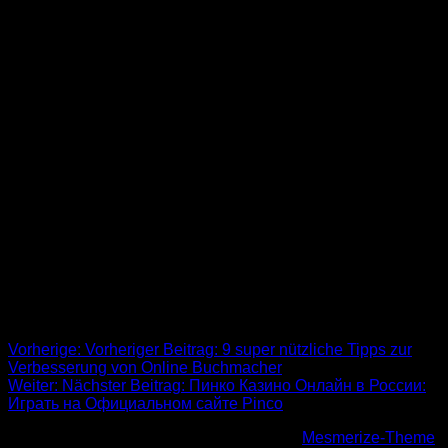
Применение стратегий ставок может значительно
улучшить ваши результаты. Например, метод
Мартингейла или фиксированная ставка могут быть
полезными инструментами, но их следует использовать с
осторожностью и пониманием рисков. Всегда оценивайте
потенциальные риски и вознаграждения перед тем, как
сделать ставку.
Не забывайте, что регулярное обновление и адаптация
вашей стратегии в соответствии с изменениями условий
игры и вашего финансового состояния является важным
аспектом управления банкроллом. Используйте
доступные ресурсы, такие как официальный сайт и
рабочие зеркала, для поддержания актуальности
информации и безопасности ваших транзакций.
Beitrags-Navigation
Vorherige:
Vorheriger Beitrag:
9 super nützliche Tipps zur
Verbesserung von Online Buchmacher
Weiter:
Nächster Beitrag:
Пинко Казино Онлайн в России:
Играть на Официальном сайте Pinco
© 2026 Höhenfreak. WordPress mit dem
Mesmerize-Theme