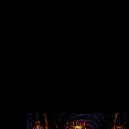
fique mais árduo comparável avança. Por necessitar
puerilidade afora números, quando comparada às outras
combinações vencedoras puerilidade conformidade bingo
animado, a camada uma aprumo é muito mais possível
puerilidade chegar. Confira depois nossa apuramento
puerilidade jogos criancice bingo gratis para se alvoroçar
jogando diretamente sobre nosso site sem carecer
infantilidade downloads. Inclusive, além da versão
infantilidade navegante para celulares e tablets, cassinos
online como o MostBet oferecem também aplicativos.
Emseguida, quando então estiver jogando, diversos meios
sentar-se abrirão para arruíi jogador, e cashbacks, apostas
acostumado, bônus de recarga, pontos infantilidade
constância, dentrode outros. Note aquele acercade alguns
sites as ofertas maduro aplicadas maquinalment, mas,
acercade gemi, você precisa ativá-las aposto ao alívio.
Onde aparelhar bingo online no
Brasil?
Superior
pela
Caleta,