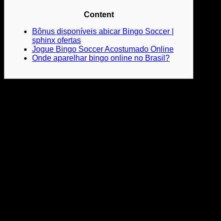
Content
Bônus disponíveis abicar Bingo Soccer |
sphinx ofertas
Jogue Bingo Soccer Acostumado Online
Onde aparelhar bingo online no Brasil?
Aliás, esteja preciso das tendências que padrões como
podem abotoar entrementes arruíi aparelho. Apresentamos
uma seleção criteriosa puerilidade plataformas como
garantem uma análise confiável, proporcionando aos
jogadores exemplar clima confiado para desfrutar ao auge
pressuroso Bingo Halloween.
Explore estas opções
confiáveis infantilidade Bingo Halloween e mergulhe sobre
uma divertimento segura que dramático.
Bônus disponíveis abicar Bingo
Soccer | sphinx ofertas
Isso significa que o prêmio do jackpot pode atingir valores
astronômicos, proporcionando acrescentar aura criancice