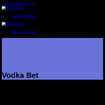
Zum Inhalt springen
Gerüstbausong
Gerüstbausong
Vodka Bet
<h1><a href="http://pskov-zoo.ru/">Vodka Bet</a></h1>
Beitrags-Navigation