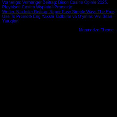
Vorherige:
Vorheriger Beitrag:
Bison Casino Opinie 2025,
Playbison Casino Wypłata I Promocje
Weiter:
Nächster Beitrag:
Super Easy Simple Ways The Pros
Use To Promote Eng Yaxshi Tadbirlar va O’yinlar: Vivi Bilan
Yutuqlar!
© 2026 Höhenfreak. WordPress mit dem
Mesmerize-Theme