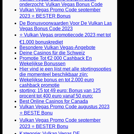
onderzocht: Vulkan Vegas Bonus Code
Vulkan Vegas Promo Code september
2023 ⭐️ BESTER Bonus
De Bonusvoorwaarden Voor De Vulkan Las
Vegas Bonus Code 2023
⭐ Vulkan Vegas promotiecode 2023 met tot
€1.000 bonuskrediet
Besondere Vulkan Vegas-Angebote
Deine Casinos für die Schweiz
Promotie Tot €2 000 Cashback En
Wekelijkse Bonussen
Hier vind je een lijst met alle stortingsopties
die momenteel beschikbaar zijn:
Wekelijkse bonus en tot 2.000 euro
cashback promotie
storting: 15 tot 49 euro: Bonus van 125
procent tot 400 euro vanaf 50 euro:
Best Online Casinos for Canada
Vulkan Vegas Promo Code augustus 2023
⭐️ BESTE Bonu
Vulkan Vegas Promo Code september
2023 ⭐️ BESTER Bonu
Kategorie: Vulkan Vegas DE