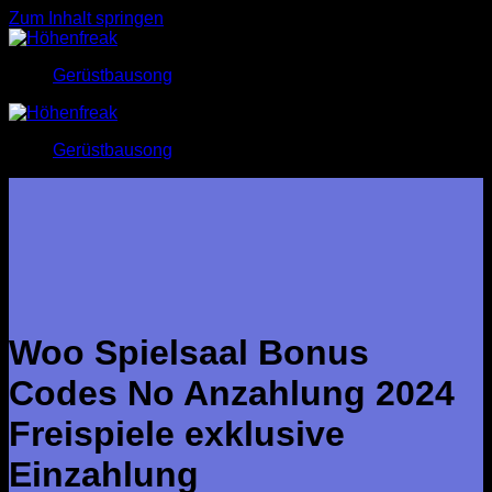
Zum Inhalt springen
Gerüstbausong
Gerüstbausong
Woo Spielsaal Bonus
Codes No Anzahlung 2024
Freispiele exklusive
Einzahlung