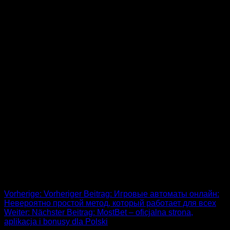
Участие в турнирах и соревнованиях Rocket X позволит
вам не только испытать азарт и эмоции от соревнования,
но и выиграть дополнительные призы и бонусы. Каждый
турнир предлагает свои особенности и условия, чтобы
каждый игрок мог найти что-то подходящее для себя.
Соревнования Rocket X проводятся регулярно, поэтому
у вас всегда будет возможность принять участие в
интересных турнирах. Побеждайте других игроков,
зарабатывайте очки и поднимайтесь в рейтинге. Кто
знает, может быть именно вы станете чемпионом
соревнования!
Не упустите возможность испытать адреналин от игры
ракета на деньги и сорвать куш! Присоединяйтесь к
Rocket X и окунитесь в мир захватывающих турниров и
соревнований!
Beitrags-Navigation
Vorherige:
Vorheriger Beitrag:
Игровые автоматы онлайн:
Невероятно простой метод, который работает для всех
Weiter:
Nächster Beitrag:
MostBet – oficjalna strona,
aplikacja i bonusy dla Polski